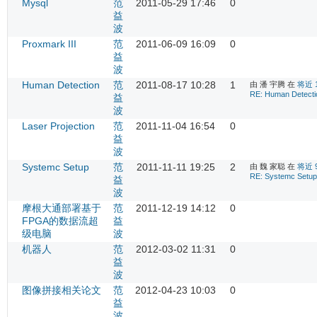
Mysql
范
2011-05-29 17:46
0
益
波
Proxmark III
范
2011-06-09 16:09
0
益
波
Human Detection
范
2011-08-17 10:28
1
由 潘 宇腾 在
将近 
RE: Human Detecti
益
波
Laser Projection
范
2011-11-04 16:54
0
益
波
Systemc Setup
范
2011-11-11 19:25
2
由 魏 家聪 在
将近 
RE: Systemc Setup
益
波
摩根大通部署基于
范
2011-12-19 14:12
0
FPGA的数据流超
益
级电脑
波
机器人
范
2012-03-02 11:31
0
益
波
图像拼接相关论文
范
2012-04-23 10:03
0
益
波