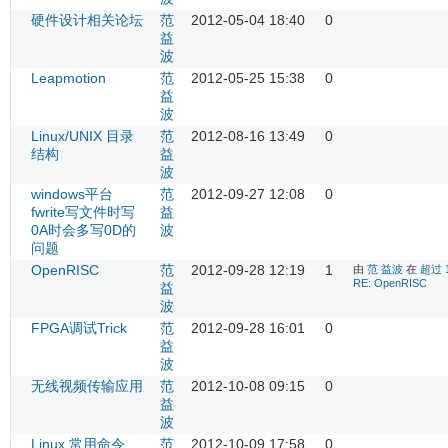
硬件设计相关论坛
范
2012-05-04 18:40
0
益
波
Leapmotion
范
2012-05-25 15:38
0
益
波
Linux/UNIX 目录
范
2012-08-16 13:49
0
结构
益
波
windows平台
范
2012-09-27 12:08
0
fwrite写文件时写
益
0A时会多写0D的
波
问题
OpenRISC
范
2012-09-28 12:19
1
由
范 益波
在
超过 
RE: OpenRISC
益
波
FPGA调试Trick
范
2012-09-28 16:01
0
益
波
无线视频传输应用
范
2012-10-08 09:15
0
益
波
Linux 常用命令
范
2012-10-09 17:58
0