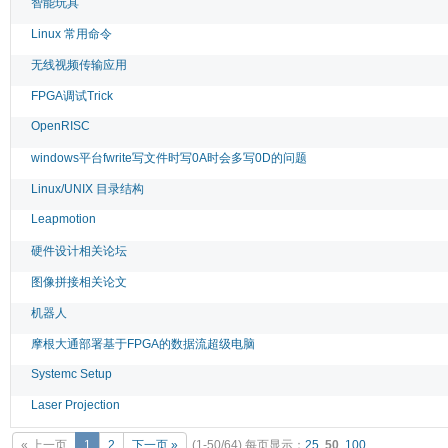
智能玩具
Linux 常用命令
无线视频传输应用
FPGA调试Trick
OpenRISC
windows平台fwrite写文件时写0A时会多写0D的问题
Linux/UNIX 目录结构
Leapmotion
硬件设计相关论坛
图像拼接相关论文
机器人
摩根大通部署基于FPGA的数据流超级电脑
Systemc Setup
Laser Projection
« 上一页
1
2
下一页 »
(1-50/64)
每页显示：
25
,
50
,
100