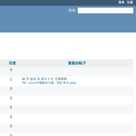
登录
注册
搜索
:
回复
最新的帖子
0
1
由
范 益波
在
超过 6 年
之前添加
RE: Linux中毒解决方案 - 挖矿木马 wlvly
0
0
0
0
0
0