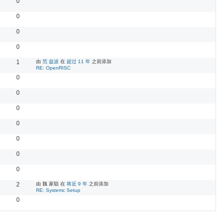
0
0
0
0
1
由
范 益波
在
超过 11 年
之前添加
RE: OpenRISC
0
0
0
0
0
0
0
2
由 魏 家聪 在
将近 9 年
之前添加
RE: Systemc Setup
0