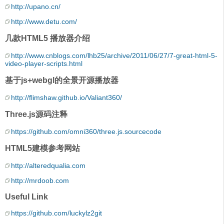
http://upano.cn/
http://www.detu.com/
几款HTML5 播放器介绍
http://www.cnblogs.com/lhb25/archive/2011/06/27/7-great-html-5-
video-player-scripts.html
基于js+webgl的全景开源播放器
http://flimshaw.github.io/Valiant360/
Three.js源码注释
https://github.com/omni360/three.js.sourcecode
HTML5建模参考网站
http://alteredqualia.com
http://mrdoob.com
Useful Link
https://github.com/luckylz2git