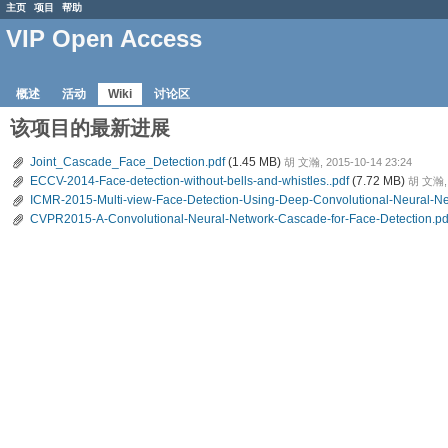
主页
项目
帮助
VIP Open Access
概述
活动
Wiki
讨论区
该项目的最新进展
Joint_Cascade_Face_Detection.pdf
(1.45 MB)
胡 文瀚, 2015-10-14 23:24
ECCV-2014-Face-detection-without-bells-and-whistles..pdf
(7.72 MB)
胡 文瀚, 
ICMR-2015-Multi-view-Face-Detection-Using-Deep-Convolutional-Neural-Ne
CVPR2015-A-Convolutional-Neural-Network-Cascade-for-Face-Detection.pd