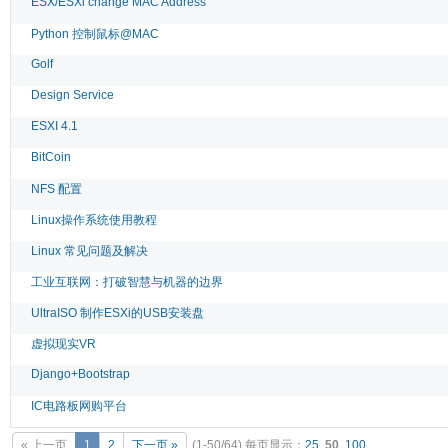
ESX/ESXi change MAC Address
Python 控制鼠标@MAC
Golf
Design Service
ESXI 4.1
BitCoin
NFS 配置
Linux操作系统使用教程
Linux 常见问题及解决
工业互联网：打破智慧与机器的边界
UltraISO 制作ESXi的USB安装盘
虚拟现实VR
Django+Bootstrap
IC电路板网购平台
« 上一页
1
2
下一页 »
(1-50/64)
每页显示：
25
,
50
,
100