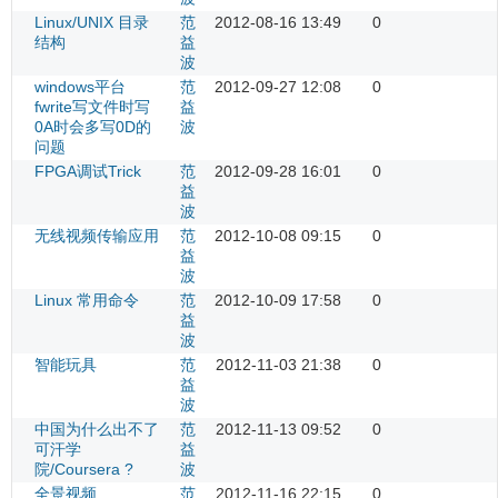
Linux/UNIX 目录
范
2012-08-16 13:49
0
结构
益
波
windows平台
范
2012-09-27 12:08
0
fwrite写文件时写
益
0A时会多写0D的
波
问题
FPGA调试Trick
范
2012-09-28 16:01
0
益
波
无线视频传输应用
范
2012-10-08 09:15
0
益
波
Linux 常用命令
范
2012-10-09 17:58
0
益
波
智能玩具
范
2012-11-03 21:38
0
益
波
中国为什么出不了
范
2012-11-13 09:52
0
可汗学
益
院/Coursera ?
波
全景视频
范
2012-11-16 22:15
0